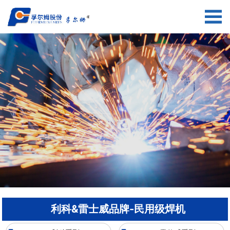
利科&雷士威品牌-民用级焊机